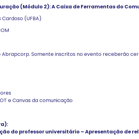
Duração (Módulo 2): A Caixa de Ferramentas do Com
es Cardoso (UFBA)
ECOM
o Abrapcorp. Somente inscritos no evento receberão cert
dores
 SWOT e Canvas da comunicação
a):
o do professor universitário – Apresentação de rel