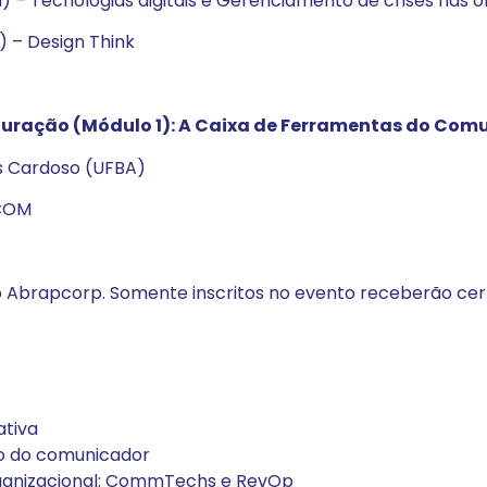
) – Tecnologias digitais e Gerenciamento de crises nas 
 – Design Think
uração (Módulo 1): A Caixa de Ferramentas do Comu
es Cardoso (UFBA)
ECOM
o Abrapcorp. Somente inscritos no evento receberão cert
ativa
ão do comunicador
ganizacional: CommTechs e RevOp