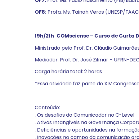
OF7:
Prof. Ms. Paulo Nascimento (FIB/Bauru
OF8:
Profa. Ms. Tainah Veras (UNESP/FAAC)
19h/21h
COMsciense – Curso de Curta D
Ministrado pelo Prof. Dr. Cláudio Guimarã
Mediador: Prof. Dr. José Zilmar – UFRN-D
Carga horária total: 2 horas
*Essa atividade faz parte do XIV Congress
Conteúdo:
. Os desafios do Comunicador no C-Level
. Ativos Intangíveis na Governança Corpor
. Deficiências e oportunidades na formaç
. Inovações no campo da comunicação or