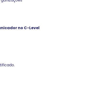
organizações
nicador no C-Level
ificado.